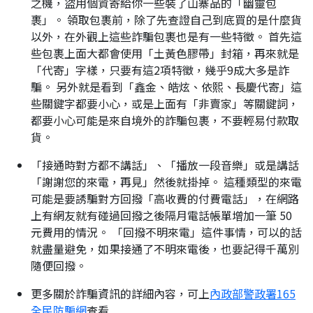
之機，盜用個資寄給你一些裝了山寨品的「幽靈包
裹」。 領取包裹前，除了先查證自己到底買的是什麼貨
以外，在外觀上這些詐騙包裹也是有一些特徵。 首先這
些包裹上面大都會使用「土黃色膠帶」封箱，再來就是
「代寄」字樣，只要有這2項特徵，幾乎9成大多是詐
騙。 另外就是看到「鑫金、皓炫、依熙、長慶代寄」這
些關鍵字都要小心，或是上面有「非賣家」等關鍵詞，
都要小心可能是來自境外的詐騙包裹，不要輕易付款取
貨。
「接通時對方都不講話」、「播放一段音樂」或是講話
「謝謝您的來電，再見」然後就掛掉。 這種類型的來電
可能是要誘騙對方回撥「高收費的付費電話」，在網路
上有網友就有碰過回撥之後隔月電話帳單增加一筆 50
元費用的情況。 「回撥不明來電」這件事情，可以的話
就盡量避免，如果接通了不明來電後，也要記得千萬別
隨便回撥。
更多關於詐騙資訊的詳細內容，可上
內政部警政署165
全民防騙網
查看