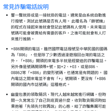
常見詐騙電話說明
響一聲就掛或是一接就掛的電話，通常是由系統自動進
行撥號，測試此號碼是否有人用。 此種名為「篩號機」
的程式在接起來後就會登記此號碼有人使用，未來電話
號碼可能會被賣給有需要的客戶，之後可能就會有人打
來進行推銷。
+886開頭的電話，雖然國際電話撥號至中華民國的國碼
為「886」，但是除了少數透過漫遊撥回台灣的電話之
外，「+886」開頭的來電多半就是經變造的詐騙電話。
另外像是號碼開頭帶+號，如+2、+03，或是886、
08862等「+886」的變形號碼，也通常是有問題的。 國
內電話之間來電並不會有「+」號開頭，更沒有「+886
開頭的國內市話號碼」這種格式。
幽靈包裹的領取簡訊，現代人越來越常進行網購，但時
間一久常常忘了自己到底買過什麼，收到取貨簡訊時如
果抱著「先領先付款再說」的心態，給了詐騙集團可趁