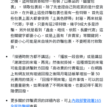
之機，盜用個資寄給你一些裝了山寨品的「幽靈包
裹」。 領取包裹前，除了先查證自己到底買的是什麼貨
以外，在外觀上這些詐騙包裹也是有一些特徵。 首先這
些包裹上面大都會使用「土黃色膠帶」封箱，再來就是
「代寄」字樣，只要有這2項特徵，幾乎9成大多是詐
騙。 另外就是看到「鑫金、皓炫、依熙、長慶代寄」這
些關鍵字都要小心，或是上面有「非賣家」等關鍵詞，
都要小心可能是來自境外的詐騙包裹，不要輕易付款取
貨。
「接通時對方都不講話」、「播放一段音樂」或是講話
「謝謝您的來電，再見」然後就掛掉。 這種類型的來電
可能是要誘騙對方回撥「高收費的付費電話」，在網路
上有網友就有碰過回撥之後隔月電話帳單增加一筆 50
元費用的情況。 「回撥不明來電」這件事情，可以的話
就盡量避免，如果接通了不明來電後，也要記得千萬別
隨便回撥。
更多關於詐騙資訊的詳細內容，可上
內政部警政署165
全民防騙網
查看