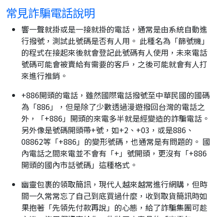
常見詐騙電話說明
響一聲就掛或是一接就掛的電話，通常是由系統自動進
行撥號，測試此號碼是否有人用。 此種名為「篩號機」
的程式在接起來後就會登記此號碼有人使用，未來電話
號碼可能會被賣給有需要的客戶，之後可能就會有人打
來進行推銷。
+886開頭的電話，雖然國際電話撥號至中華民國的國碼
為「886」，但是除了少數透過漫遊撥回台灣的電話之
外，「+886」開頭的來電多半就是經變造的詐騙電話。
另外像是號碼開頭帶+號，如+2、+03，或是886、
08862等「+886」的變形號碼，也通常是有問題的。 國
內電話之間來電並不會有「+」號開頭，更沒有「+886
開頭的國內市話號碼」這種格式。
幽靈包裹的領取簡訊，現代人越來越常進行網購，但時
間一久常常忘了自己到底買過什麼，收到取貨簡訊時如
果抱著「先領先付款再說」的心態，給了詐騙集團可趁