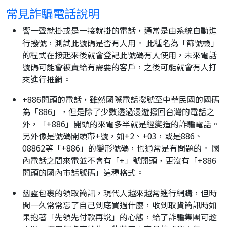
常見詐騙電話說明
響一聲就掛或是一接就掛的電話，通常是由系統自動進
行撥號，測試此號碼是否有人用。 此種名為「篩號機」
的程式在接起來後就會登記此號碼有人使用，未來電話
號碼可能會被賣給有需要的客戶，之後可能就會有人打
來進行推銷。
+886開頭的電話，雖然國際電話撥號至中華民國的國碼
為「886」，但是除了少數透過漫遊撥回台灣的電話之
外，「+886」開頭的來電多半就是經變造的詐騙電話。
另外像是號碼開頭帶+號，如+2、+03，或是886、
08862等「+886」的變形號碼，也通常是有問題的。 國
內電話之間來電並不會有「+」號開頭，更沒有「+886
開頭的國內市話號碼」這種格式。
幽靈包裹的領取簡訊，現代人越來越常進行網購，但時
間一久常常忘了自己到底買過什麼，收到取貨簡訊時如
果抱著「先領先付款再說」的心態，給了詐騙集團可趁