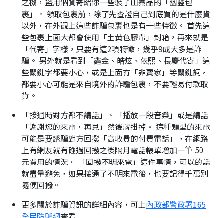
之機，盜用個資寄給你一些裝了山寨品的「幽靈包
裹」。 領取包裹前，除了先查證自己到底買的是什麼貨
以外，在外觀上這些詐騙包裹也是有一些特徵。 首先這
些包裹上面大都會使用「土黃色膠帶」封箱，再來就是
「代寄」字樣，只要有這2項特徵，幾乎9成大多是詐
騙。 另外就是看到「鑫金、皓炫、依熙、長慶代寄」這
些關鍵字都要小心，或是上面有「非賣家」等關鍵詞，
都要小心可能是來自境外的詐騙包裹，不要輕易付款取
貨。
「接通時對方都不講話」、「播放一段音樂」或是講話
「謝謝您的來電，再見」然後就掛掉。 這種類型的來電
可能是要誘騙對方回撥「高收費的付費電話」，在網路
上有網友就有碰過回撥之後隔月電話帳單增加一筆 50
元費用的情況。 「回撥不明來電」這件事情，可以的話
就盡量避免，如果接通了不明來電後，也要記得千萬別
隨便回撥。
更多關於詐騙資訊的詳細內容，可上
內政部警政署165
全民防騙網
查看