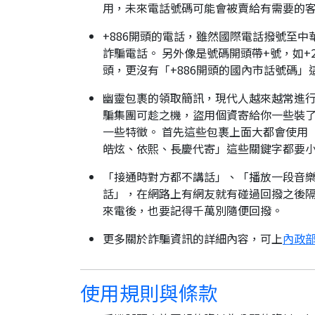
用，未來電話號碼可能會被賣給有需要的
+886開頭的電話，雖然國際電話撥號至中
詐騙電話。 另外像是號碼開頭帶+號，如+2
頭，更沒有「+886開頭的國內市話號碼」
幽靈包裹的領取簡訊，現代人越來越常進
騙集團可趁之機，盜用個資寄給你一些裝了
一些特徵。 首先這些包裹上面大都會使用
皓炫、依熙、長慶代寄」這些關鍵字都要
「接通時對方都不講話」、「播放一段音樂
話」，在網路上有網友就有碰過回撥之後隔
來電後，也要記得千萬別隨便回撥。
更多關於詐騙資訊的詳細內容，可上
內政部
使用規則與條款