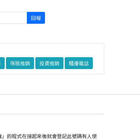
回報
銷
保險推銷
投資推銷
騷擾電話
機」的程式在接起來後就會登記此號碼有人使