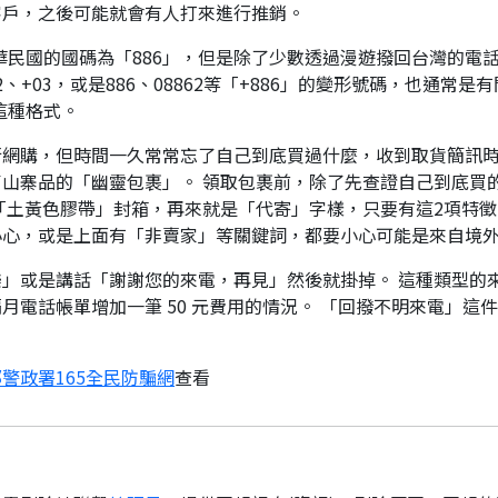
客戶，之後可能就會有人打來進行推銷。
華民國的國碼為「886」，但是除了少數透過漫遊撥回台灣的電話
、+03，或是886、08862等「+886」的變形號碼，也通常
這種格式。
行網購，但時間一久常常忘了自己到底買過什麼，收到取貨簡訊
山寨品的「幽靈包裹」。 領取包裹前，除了先查證自己到底買
「土黃色膠帶」封箱，再來就是「代寄」字樣，只要有這2項特徵
小心，或是上面有「非賣家」等關鍵詞，都要小心可能是來自境
」或是講話「謝謝您的來電，再見」然後就掛掉。 這種類型的
月電話帳單增加一筆 50 元費用的情況。 「回撥不明來電」這
警政署165全民防騙網
查看