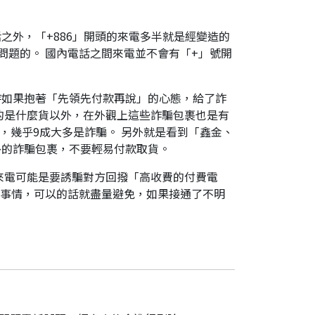
之外，「+886」開頭的來電多半就是經變造的
是有問題的。 國內電話之間來電並不會有「+」號開
時如果抱著「先領先付款再說」的心態，給了詐
的是什麼貨以外，在外觀上這些詐騙包裹也是有
，幾乎9成大多是詐騙。 另外就是看到「鑫金、
外的詐騙包裹，不要輕易付款取貨。
來電可能是要誘騙對方回撥「高收費的付費電
件事情，可以的話就盡量避免，如果接通了不明