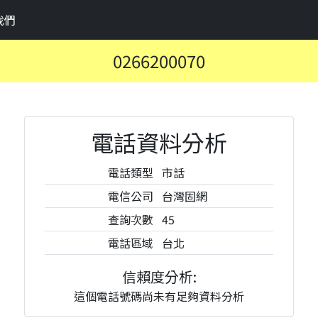
我們
0266200070
電話資料分析
電話類型
市話
電信公司
台灣固網
查詢次數
45
電話區域
台北
信賴度分析:
這個電話號碼尚未有足夠資料分析