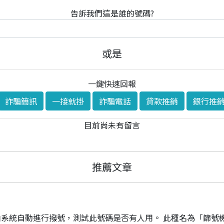
告訴我們這是誰的號碼?
或是
一鍵快速回報
詐騙簡訊
一接就掛
詐騙電話
貸款推銷
銀行推
目前尚未有留言
推薦文章
系統自動進行撥號，測試此號碼是否有人用。 此種名為「篩號