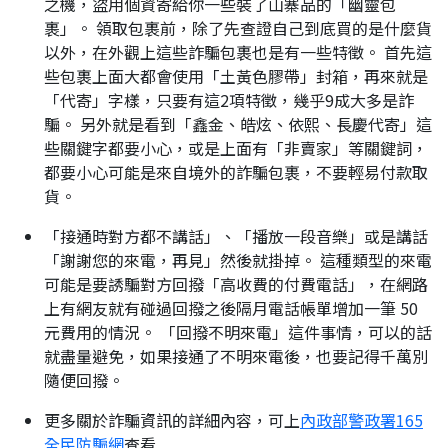
之機，盜用個資寄給你一些裝了山寨品的「幽靈包
裹」。 領取包裹前，除了先查證自己到底買的是什麼貨
以外，在外觀上這些詐騙包裹也是有一些特徵。 首先這
些包裹上面大都會使用「土黃色膠帶」封箱，再來就是
「代寄」字樣，只要有這2項特徵，幾乎9成大多是詐
騙。 另外就是看到「鑫金、皓炫、依熙、長慶代寄」這
些關鍵字都要小心，或是上面有「非賣家」等關鍵詞，
都要小心可能是來自境外的詐騙包裹，不要輕易付款取
貨。
「接通時對方都不講話」、「播放一段音樂」或是講話
「謝謝您的來電，再見」然後就掛掉。 這種類型的來電
可能是要誘騙對方回撥「高收費的付費電話」，在網路
上有網友就有碰過回撥之後隔月電話帳單增加一筆 50
元費用的情況。 「回撥不明來電」這件事情，可以的話
就盡量避免，如果接通了不明來電後，也要記得千萬別
隨便回撥。
更多關於詐騙資訊的詳細內容，可上
內政部警政署165
全民防騙網
查看