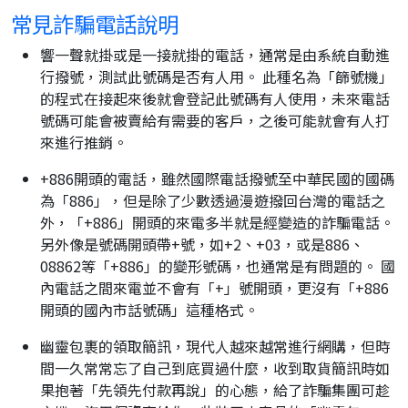
常見詐騙電話說明
響一聲就掛或是一接就掛的電話，通常是由系統自動進
行撥號，測試此號碼是否有人用。 此種名為「篩號機」
的程式在接起來後就會登記此號碼有人使用，未來電話
號碼可能會被賣給有需要的客戶，之後可能就會有人打
來進行推銷。
+886開頭的電話，雖然國際電話撥號至中華民國的國碼
為「886」，但是除了少數透過漫遊撥回台灣的電話之
外，「+886」開頭的來電多半就是經變造的詐騙電話。
另外像是號碼開頭帶+號，如+2、+03，或是886、
08862等「+886」的變形號碼，也通常是有問題的。 國
內電話之間來電並不會有「+」號開頭，更沒有「+886
開頭的國內市話號碼」這種格式。
幽靈包裹的領取簡訊，現代人越來越常進行網購，但時
間一久常常忘了自己到底買過什麼，收到取貨簡訊時如
果抱著「先領先付款再說」的心態，給了詐騙集團可趁