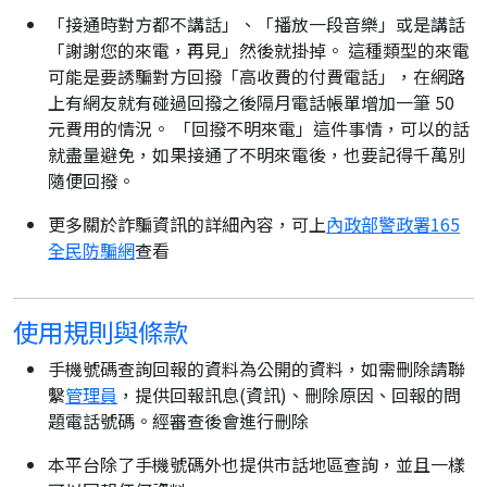
「接通時對方都不講話」、「播放一段音樂」或是講話
「謝謝您的來電，再見」然後就掛掉。 這種類型的來電
可能是要誘騙對方回撥「高收費的付費電話」，在網路
上有網友就有碰過回撥之後隔月電話帳單增加一筆 50
元費用的情況。 「回撥不明來電」這件事情，可以的話
就盡量避免，如果接通了不明來電後，也要記得千萬別
隨便回撥。
更多關於詐騙資訊的詳細內容，可上
內政部警政署165
全民防騙網
查看
使用規則與條款
手機號碼查詢回報的資料為公開的資料，如需刪除請聯
繫
管理員
，提供回報訊息(資訊)、刪除原因、回報的問
題電話號碼。經審查後會進行刪除
本平台除了手機號碼外也提供市話地區查詢，並且一樣