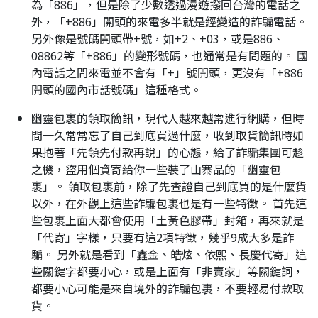
為「886」，但是除了少數透過漫遊撥回台灣的電話之
外，「+886」開頭的來電多半就是經變造的詐騙電話。
另外像是號碼開頭帶+號，如+2、+03，或是886、
08862等「+886」的變形號碼，也通常是有問題的。 國
內電話之間來電並不會有「+」號開頭，更沒有「+886
開頭的國內市話號碼」這種格式。
幽靈包裹的領取簡訊，現代人越來越常進行網購，但時
間一久常常忘了自己到底買過什麼，收到取貨簡訊時如
果抱著「先領先付款再說」的心態，給了詐騙集團可趁
之機，盜用個資寄給你一些裝了山寨品的「幽靈包
裹」。 領取包裹前，除了先查證自己到底買的是什麼貨
以外，在外觀上這些詐騙包裹也是有一些特徵。 首先這
些包裹上面大都會使用「土黃色膠帶」封箱，再來就是
「代寄」字樣，只要有這2項特徵，幾乎9成大多是詐
騙。 另外就是看到「鑫金、皓炫、依熙、長慶代寄」這
些關鍵字都要小心，或是上面有「非賣家」等關鍵詞，
都要小心可能是來自境外的詐騙包裹，不要輕易付款取
貨。