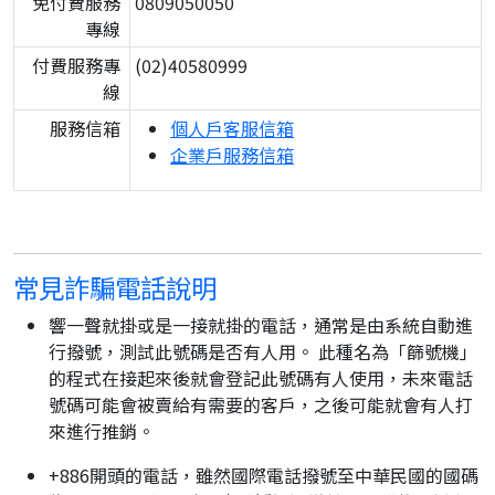
免付費服務
0809050050
專線
付費服務專
(02)40580999
線
服務信箱
個人戶客服信箱
企業戶服務信箱
常見詐騙電話說明
響一聲就掛或是一接就掛的電話，通常是由系統自動進
行撥號，測試此號碼是否有人用。 此種名為「篩號機」
的程式在接起來後就會登記此號碼有人使用，未來電話
號碼可能會被賣給有需要的客戶，之後可能就會有人打
來進行推銷。
+886開頭的電話，雖然國際電話撥號至中華民國的國碼