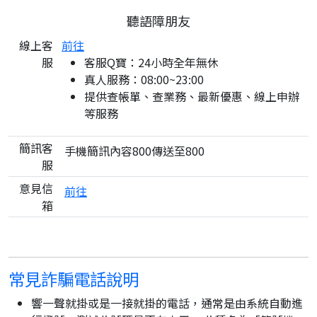
聽語障朋友
線上客
前往
服
客服Q寶：24小時全年無休
真人服務：08:00~23:00
提供查帳單、查業務、最新優惠、線上申辦
等服務
簡訊客
手機簡訊內容800傳送至800
服
意見信
前往
箱
常見詐騙電話說明
響一聲就掛或是一接就掛的電話，通常是由系統自動進