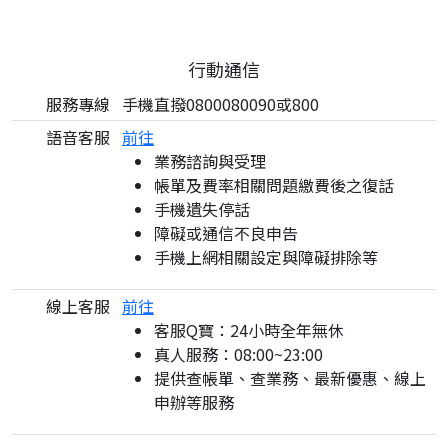
行動通信
服務專線
手機直撥0800080090或800
語音客服
前往
業務諮詢與受理
帳單及費率相關問題繳費後之復話
手機遺失停話
障礙或通信不良申告
手機上網相關設定與障礙排除等
線上客服
前往
客服Q寶：24小時全年無休
真人服務：08:00~23:00
提供查帳單、查業務、最新優惠、線上
申辦等服務