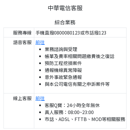
中華電信客服
綜合業務
服務專線
手機直撥0800080123或市話撥123
語音客服
前往
業務諮詢與受理
帳單及費率相關問題繳費後之復話
預防工程挖損案件
通報機線異常障礙
意外事故緊急通報
與本公司電信有關之申訴案件等
線上客服
前往
客服Q寶：24小時全年無休
真人服務：08:00~23:00
市話、ADSL、FTTB、MOD等相關服務