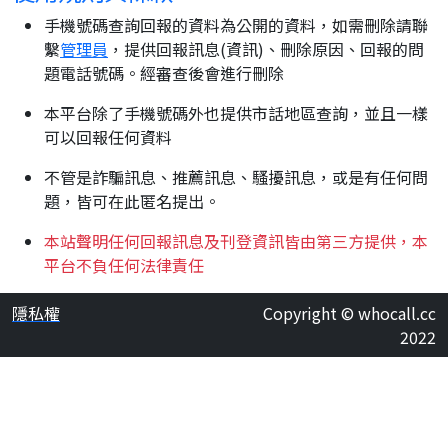
手機號碼查詢回報的資料為公開的資料，如需刪除請聯
繫
管理員
，提供回報訊息(資訊)、刪除原因、回報的問
題電話號碼。經審查後會進行刪除
本平台除了手機號碼外也提供市話地區查詢，並且一樣
可以回報任何資料
不管是詐騙訊息、推薦訊息、騷擾訊息，或是有任何問
題，皆可在此匿名提出。
本站聲明任何回報訊息及刊登資訊皆由第三方提供，本
平台不負任何法律責任
隱私權
Copyright © whocall.cc
2022