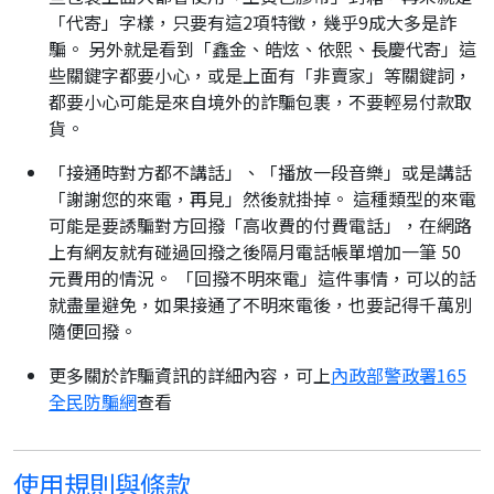
「代寄」字樣，只要有這2項特徵，幾乎9成大多是詐
騙。 另外就是看到「鑫金、皓炫、依熙、長慶代寄」這
些關鍵字都要小心，或是上面有「非賣家」等關鍵詞，
都要小心可能是來自境外的詐騙包裹，不要輕易付款取
貨。
「接通時對方都不講話」、「播放一段音樂」或是講話
「謝謝您的來電，再見」然後就掛掉。 這種類型的來電
可能是要誘騙對方回撥「高收費的付費電話」，在網路
上有網友就有碰過回撥之後隔月電話帳單增加一筆 50
元費用的情況。 「回撥不明來電」這件事情，可以的話
就盡量避免，如果接通了不明來電後，也要記得千萬別
隨便回撥。
更多關於詐騙資訊的詳細內容，可上
內政部警政署165
全民防騙網
查看
使用規則與條款