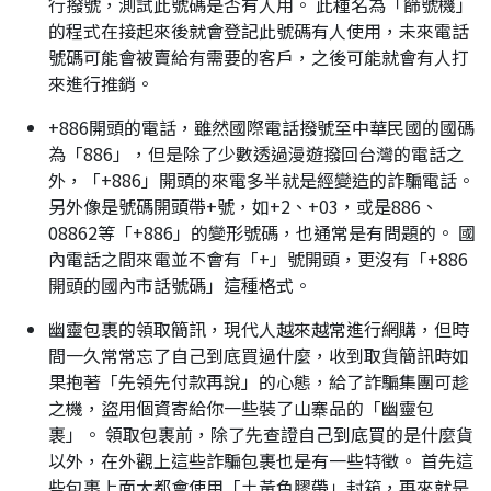
行撥號，測試此號碼是否有人用。 此種名為「篩號機」
的程式在接起來後就會登記此號碼有人使用，未來電話
號碼可能會被賣給有需要的客戶，之後可能就會有人打
來進行推銷。
+886開頭的電話，雖然國際電話撥號至中華民國的國碼
為「886」，但是除了少數透過漫遊撥回台灣的電話之
外，「+886」開頭的來電多半就是經變造的詐騙電話。
另外像是號碼開頭帶+號，如+2、+03，或是886、
08862等「+886」的變形號碼，也通常是有問題的。 國
內電話之間來電並不會有「+」號開頭，更沒有「+886
開頭的國內市話號碼」這種格式。
幽靈包裹的領取簡訊，現代人越來越常進行網購，但時
間一久常常忘了自己到底買過什麼，收到取貨簡訊時如
果抱著「先領先付款再說」的心態，給了詐騙集團可趁
之機，盜用個資寄給你一些裝了山寨品的「幽靈包
裹」。 領取包裹前，除了先查證自己到底買的是什麼貨
以外，在外觀上這些詐騙包裹也是有一些特徵。 首先這
些包裹上面大都會使用「土黃色膠帶」封箱，再來就是