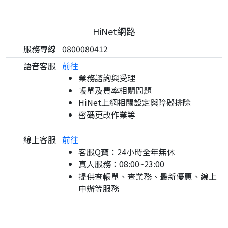
HiNet網路
服務專線
0800080412
語音客服
前往
業務諮詢與受理
帳單及費率相關問題
HiNet上網相關設定與障礙排除
密碼更改作業等
線上客服
前往
客服Q寶：24小時全年無休
真人服務：08:00~23:00
提供查帳單、查業務、最新優惠、線上
申辦等服務