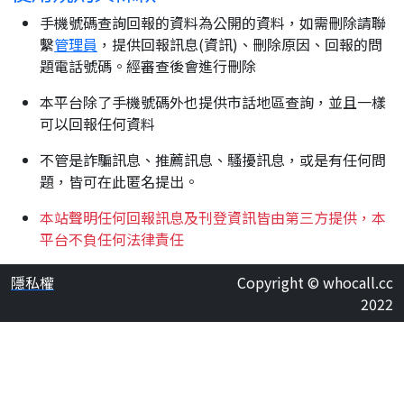
手機號碼查詢回報的資料為公開的資料，如需刪除請聯
繫
管理員
，提供回報訊息(資訊)、刪除原因、回報的問
題電話號碼。經審查後會進行刪除
本平台除了手機號碼外也提供市話地區查詢，並且一樣
可以回報任何資料
不管是詐騙訊息、推薦訊息、騷擾訊息，或是有任何問
題，皆可在此匿名提出。
本站聲明任何回報訊息及刊登資訊皆由第三方提供，本
平台不負任何法律責任
隱私權
Copyright © whocall.cc
2022