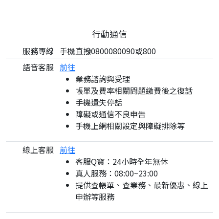
行動通信
服務專線
手機直撥0800080090或800
語音客服
前往
業務諮詢與受理
帳單及費率相關問題繳費後之復話
手機遺失停話
障礙或通信不良申告
手機上網相關設定與障礙排除等
線上客服
前往
客服Q寶：24小時全年無休
真人服務：08:00~23:00
提供查帳單、查業務、最新優惠、線上
申辦等服務