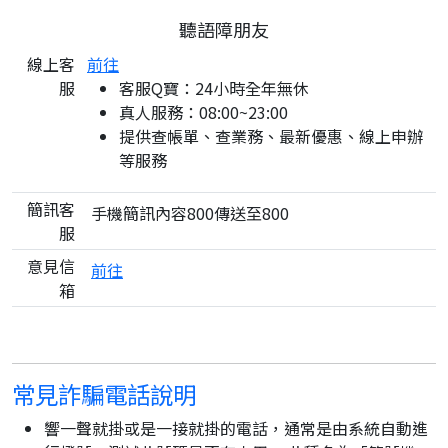
聽語障朋友
線上客
前往
服
客服Q寶：24小時全年無休
真人服務：08:00~23:00
提供查帳單、查業務、最新優惠、線上申辦
等服務
簡訊客
手機簡訊內容800傳送至800
服
意見信
前往
箱
常見詐騙電話說明
響一聲就掛或是一接就掛的電話，通常是由系統自動進