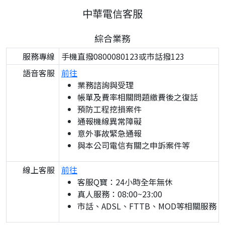
中華電信客服
綜合業務
服務專線
手機直撥0800080123或市話撥123
語音客服
前往
業務諮詢與受理
帳單及費率相關問題繳費後之復話
預防工程挖損案件
通報機線異常障礙
意外事故緊急通報
與本公司電信有關之申訴案件等
線上客服
前往
客服Q寶：24小時全年無休
真人服務：08:00~23:00
市話、ADSL、FTTB、MOD等相關服務