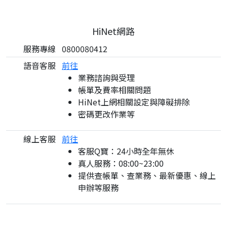
HiNet網路
服務專線
0800080412
語音客服
前往
業務諮詢與受理
帳單及費率相關問題
HiNet上網相關設定與障礙排除
密碼更改作業等
線上客服
前往
客服Q寶：24小時全年無休
真人服務：08:00~23:00
提供查帳單、查業務、最新優惠、線上
申辦等服務