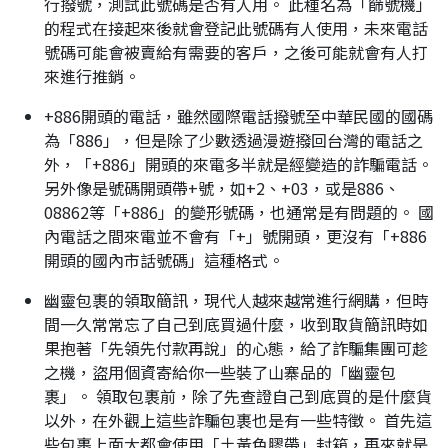
行撥號，測試此號碼是否有人用。 此種名為「篩號機」
的程式在接起來後就會登記此號碼有人使用，未來電話
號碼可能會被賣給有需要的客戶，之後可能就會有人打
來進行推銷。
+886開頭的電話，雖然國際電話撥號至中華民國的國碼
為「886」，但是除了少數透過漫遊撥回台灣的電話之
外，「+886」開頭的來電多半就是經變造的詐騙電話。
另外像是號碼開頭帶+號，如+2、+03，或是886、
08862等「+886」的變形號碼，也通常是有問題的。 國
內電話之間來電並不會有「+」號開頭，更沒有「+886
開頭的國內市話號碼」這種格式。
幽靈包裹的領取簡訊，現代人越來越常進行網購，但時
間一久常常忘了自己到底買過什麼，收到取貨簡訊時如
果抱著「先領先付款再說」的心態，給了詐騙集團可趁
之機，盜用個資寄給你一些裝了山寨品的「幽靈包
裹」。 領取包裹前，除了先查證自己到底買的是什麼貨
以外，在外觀上這些詐騙包裹也是有一些特徵。 首先這
些包裹上面大都會使用「土黃色膠帶」封箱，再來就是