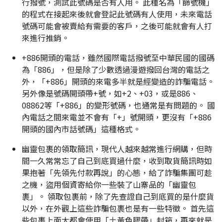
行撥號，測試此號碼是否有人用。 此種名為「篩號機」
的程式在接起來後就會登記此號碼有人使用，未來電話
號碼可能會被賣給有需要的客戶，之後可能就會有人打
來進行推銷。
+886開頭的電話，雖然國際電話撥號至中華民國的國碼
為「886」，但是除了少數透過漫遊撥回台灣的電話之
外，「+886」開頭的來電多半就是經變造的詐騙電話。
另外像是號碼開頭帶+號，如+2、+03，或是886、
08862等「+886」的變形號碼，也通常是有問題的。 國
內電話之間來電並不會有「+」號開頭，更沒有「+886
開頭的國內市話號碼」這種格式。
幽靈包裹的領取簡訊，現代人越來越常進行網購，但時
間一久常常忘了自己到底買過什麼，收到取貨簡訊時如
果抱著「先領先付款再說」的心態，給了詐騙集團可趁
之機，盜用個資寄給你一些裝了山寨品的「幽靈包
裹」。 領取包裹前，除了先查證自己到底買的是什麼貨
以外，在外觀上這些詐騙包裹也是有一些特徵。 首先這
些包裹上面大都會使用「土黃色膠帶」封箱，再來就是