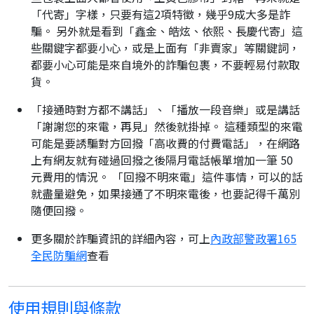
「代寄」字樣，只要有這2項特徵，幾乎9成大多是詐
騙。 另外就是看到「鑫金、皓炫、依熙、長慶代寄」這
些關鍵字都要小心，或是上面有「非賣家」等關鍵詞，
都要小心可能是來自境外的詐騙包裹，不要輕易付款取
貨。
「接通時對方都不講話」、「播放一段音樂」或是講話
「謝謝您的來電，再見」然後就掛掉。 這種類型的來電
可能是要誘騙對方回撥「高收費的付費電話」，在網路
上有網友就有碰過回撥之後隔月電話帳單增加一筆 50
元費用的情況。 「回撥不明來電」這件事情，可以的話
就盡量避免，如果接通了不明來電後，也要記得千萬別
隨便回撥。
更多關於詐騙資訊的詳細內容，可上
內政部警政署165
全民防騙網
查看
使用規則與條款