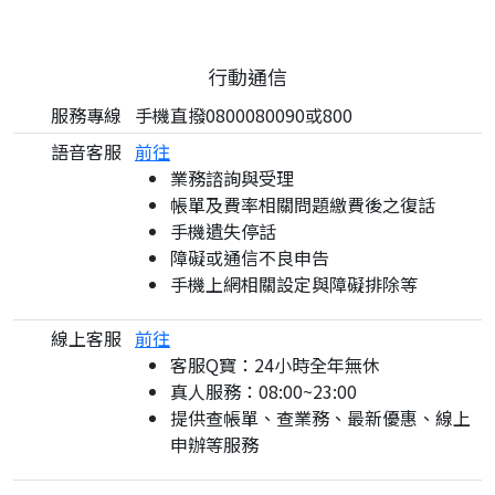
行動通信
服務專線
手機直撥0800080090或800
語音客服
前往
業務諮詢與受理
帳單及費率相關問題繳費後之復話
手機遺失停話
障礙或通信不良申告
手機上網相關設定與障礙排除等
線上客服
前往
客服Q寶：24小時全年無休
真人服務：08:00~23:00
提供查帳單、查業務、最新優惠、線上
申辦等服務