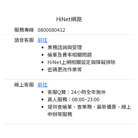
HiNet網路
服務專線
0800080412
語音客服
前往
業務諮詢與受理
帳單及費率相關問題
HiNet上網相關設定與障礙排除
密碼更改作業等
線上客服
前往
客服Q寶：24小時全年無休
真人服務：08:00~23:00
提供查帳單、查業務、最新優惠、線上
申辦等服務