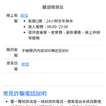
聽語障朋友
線上客
前往
服
客服Q寶：24小時全年無休
真人服務：08:00~23:00
提供查帳單、查業務、最新優惠、線上申辦
等服務
簡訊客
手機簡訊內容800傳送至800
服
意見信
前往
箱
常見詐騙電話說明
響一聲就掛或是一接就掛的電話，通常是由系統自動進