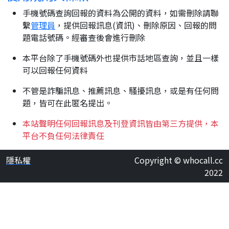
手機號碼查詢回報的資料為公開的資料，如需刪除請聯
繫
管理員
，提供回報訊息(資訊)、刪除原因、回報的問
題電話號碼。經審查後會進行刪除
本平台除了手機號碼外也提供市話地區查詢，並且一樣
可以回報任何資料
不管是詐騙訊息、推薦訊息、騷擾訊息，或是有任何問
題，皆可在此匿名提出。
本站聲明任何回報訊息及刊登資訊皆由第三方提供，本
平台不負任何法律責任
隱私權
Copyright © whocall.cc
2022