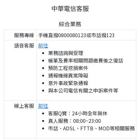
中華電信客服
綜合業務
服務專線
手機直撥0800080123或市話撥123
語音客服
前往
業務諮詢與受理
帳單及費率相關問題繳費後之復話
預防工程挖損案件
通報機線異常障礙
意外事故緊急通報
與本公司電信有關之申訴案件等
線上客服
前往
客服Q寶：24小時全年無休
真人服務：08:00~23:00
市話、ADSL、FTTB、MOD等相關服務