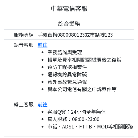
中華電信客服
綜合業務
服務專線
手機直撥0800080123或市話撥123
語音客服
前往
業務諮詢與受理
帳單及費率相關問題繳費後之復話
預防工程挖損案件
通報機線異常障礙
意外事故緊急通報
與本公司電信有關之申訴案件等
線上客服
前往
客服Q寶：24小時全年無休
真人服務：08:00~23:00
市話、ADSL、FTTB、MOD等相關服務