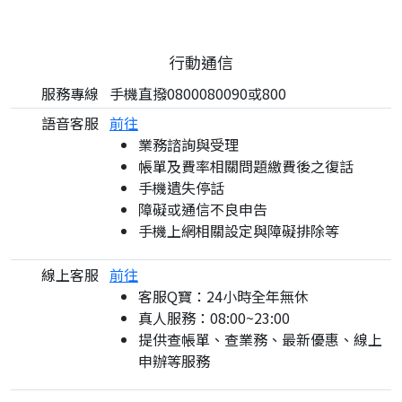
行動通信
服務專線
手機直撥0800080090或800
語音客服
前往
業務諮詢與受理
帳單及費率相關問題繳費後之復話
手機遺失停話
障礙或通信不良申告
手機上網相關設定與障礙排除等
線上客服
前往
客服Q寶：24小時全年無休
真人服務：08:00~23:00
提供查帳單、查業務、最新優惠、線上
申辦等服務