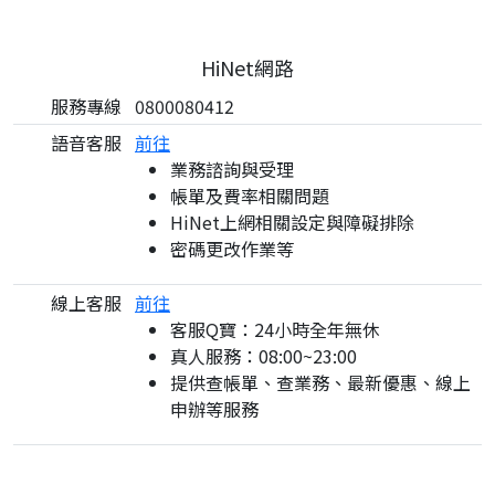
HiNet網路
服務專線
0800080412
語音客服
前往
業務諮詢與受理
帳單及費率相關問題
HiNet上網相關設定與障礙排除
密碼更改作業等
線上客服
前往
客服Q寶：24小時全年無休
真人服務：08:00~23:00
提供查帳單、查業務、最新優惠、線上
申辦等服務