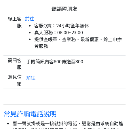
聽語障朋友
線上客
前往
服
客服Q寶：24小時全年無休
真人服務：08:00~23:00
提供查帳單、查業務、最新優惠、線上申辦
等服務
簡訊客
手機簡訊內容800傳送至800
服
意見信
前往
箱
常見詐騙電話說明
響一聲就掛或是一接就掛的電話，通常是由系統自動進