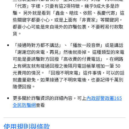
「代寄」字樣，只要有這2項特徵，幾乎9成大多是詐
騙。 另外就是看到「鑫金、皓炫、依熙、長慶代寄」這
些關鍵字都要小心，或是上面有「非賣家」等關鍵詞，
都要小心可能是來自境外的詐騙包裹，不要輕易付款取
貨。
「接通時對方都不講話」、「播放一段音樂」或是講話
「謝謝您的來電，再見」然後就掛掉。 這種類型的來電
可能是要誘騙對方回撥「高收費的付費電話」，在網路
上有網友就有碰過回撥之後隔月電話帳單增加一筆 50
元費用的情況。 「回撥不明來電」這件事情，可以的話
就盡量避免，如果接通了不明來電後，也要記得千萬別
隨便回撥。
更多關於詐騙資訊的詳細內容，可上
內政部警政署165
全民防騙網
查看
使用規則與條款