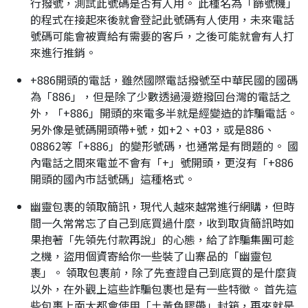
行撥號，測試此號碼是否有人用。 此種名為「篩號機」
的程式在接起來後就會登記此號碼有人使用，未來電話
號碼可能會被賣給有需要的客戶，之後可能就會有人打
來進行推銷。
+886開頭的電話，雖然國際電話撥號至中華民國的國碼
為「886」，但是除了少數透過漫遊撥回台灣的電話之
外，「+886」開頭的來電多半就是經變造的詐騙電話。
另外像是號碼開頭帶+號，如+2、+03，或是886、
08862等「+886」的變形號碼，也通常是有問題的。 國
內電話之間來電並不會有「+」號開頭，更沒有「+886
開頭的國內市話號碼」這種格式。
幽靈包裹的領取簡訊，現代人越來越常進行網購，但時
間一久常常忘了自己到底買過什麼，收到取貨簡訊時如
果抱著「先領先付款再說」的心態，給了詐騙集團可趁
之機，盜用個資寄給你一些裝了山寨品的「幽靈包
裹」。 領取包裹前，除了先查證自己到底買的是什麼貨
以外，在外觀上這些詐騙包裹也是有一些特徵。 首先這
些包裹上面大都會使用「土黃色膠帶」封箱，再來就是