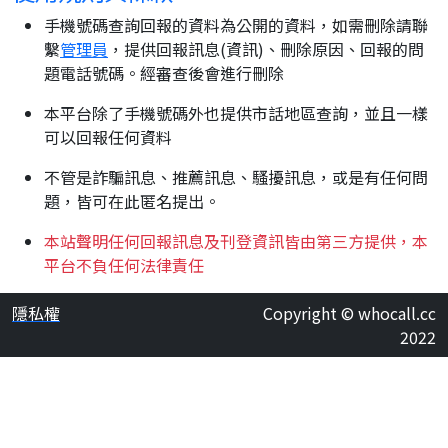
手機號碼查詢回報的資料為公開的資料，如需刪除請聯
繫
管理員
，提供回報訊息(資訊)、刪除原因、回報的問
題電話號碼。經審查後會進行刪除
本平台除了手機號碼外也提供市話地區查詢，並且一樣
可以回報任何資料
不管是詐騙訊息、推薦訊息、騷擾訊息，或是有任何問
題，皆可在此匿名提出。
本站聲明任何回報訊息及刊登資訊皆由第三方提供，本
平台不負任何法律責任
隱私權
Copyright © whocall.cc
2022