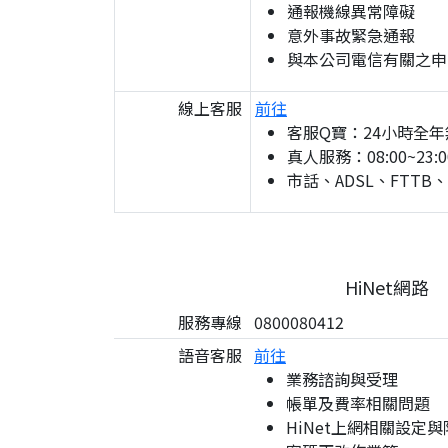
通報機線異常障礙
意外事故緊急通報
與本公司電信有關之申
線上客服
前往
客服Q寶：24小時全年
真人服務：08:00~23:0
市話、ADSL、FTTB
HiNet網路
服務專線
0800080412
語音客服
前往
業務諮詢與受理
帳單及費率相關問題
HiNet上網相關設定