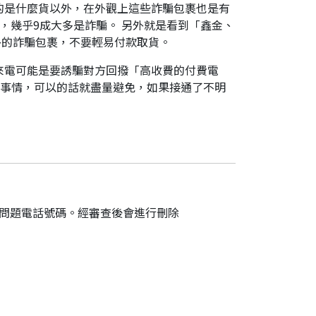
的是什麼貨以外，在外觀上這些詐騙包裹也是有
，幾乎9成大多是詐騙。 另外就是看到「鑫金、
外的詐騙包裹，不要輕易付款取貨。
來電可能是要誘騙對方回撥「高收費的付費電
件事情，可以的話就盡量避免，如果接通了不明
的問題電話號碼。經審查後會進行刪除