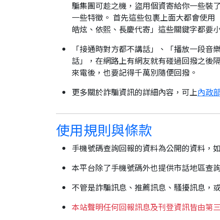
騙集團可趁之機，盜用個資寄給你一些裝了
一些特徵。 首先這些包裹上面大都會使用
皓炫、依熙、長慶代寄」這些關鍵字都要
「接通時對方都不講話」、「播放一段音樂
話」，在網路上有網友就有碰過回撥之後隔
來電後，也要記得千萬別隨便回撥。
更多關於詐騙資訊的詳細內容，可上
內政部
使用規則與條款
手機號碼查詢回報的資料為公開的資料，
本平台除了手機號碼外也提供市話地區查
不管是詐騙訊息、推薦訊息、騷擾訊息，
本站聲明任何回報訊息及刊登資訊皆由第