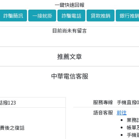
一鍵快速回報
詐騙簡訊
一接就掛
詐騙電話
貸款推銷
銀行推
目前尚未有留言
推薦文章
中華電信客服
服務專線
手機直撥08
話撥123
語音客服
前往
業務
帳單
費後之復話
手機