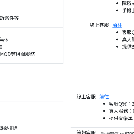
障礙
手機
訴案件等
線上客服
前往
客服
真人服
無休
提供
0
、MOD等相關服務
線上客服
前往
客服Q寶：
真人服務：08
提供查帳單
與障礙排除
簡訊客服
手機簡訊內容80