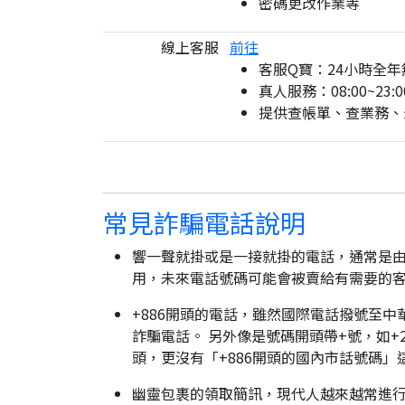
密碼更改作業等
線上客服
前往
客服Q寶：24小時全年
真人服務：08:00~23:0
提供查帳單、查業務、
常見詐騙電話說明
響一聲就掛或是一接就掛的電話，通常是由
用，未來電話號碼可能會被賣給有需要的
+886開頭的電話，雖然國際電話撥號至中
詐騙電話。 另外像是號碼開頭帶+號，如+2
頭，更沒有「+886開頭的國內市話號碼」
幽靈包裹的領取簡訊，現代人越來越常進