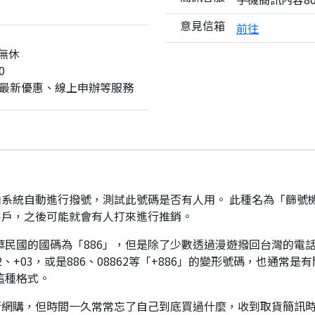
意見信箱
前往
無休
0
最新優惠、線上申辦等服務
系統自動進行撥號，測試此號碼是否有人用。 此種名為「篩號
客戶，之後可能就會有人打來進行推銷。
華民國的國碼為「886」，但是除了少數透過漫遊撥回台灣的電話
、+03，或是886、08862等「+886」的變形號碼，也通常
這種格式。
行網購，但時間一久常常忘了自己到底買過什麼，收到取貨簡訊