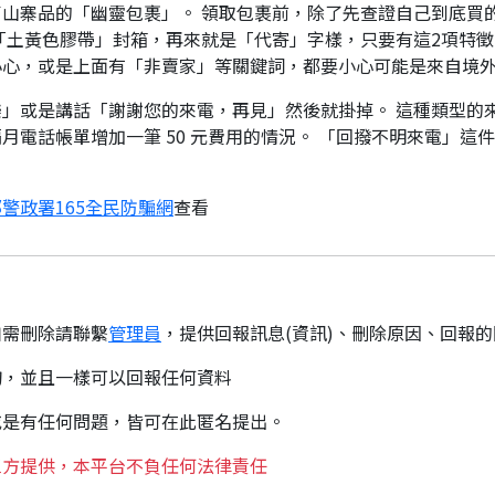
山寨品的「幽靈包裹」。 領取包裹前，除了先查證自己到底買
「土黃色膠帶」封箱，再來就是「代寄」字樣，只要有這2項特徵
小心，或是上面有「非賣家」等關鍵詞，都要小心可能是來自境
」或是講話「謝謝您的來電，再見」然後就掛掉。 這種類型的
月電話帳單增加一筆 50 元費用的情況。 「回撥不明來電」這
警政署165全民防騙網
查看
如需刪除請聯繫
管理員
，提供回報訊息(資訊)、刪除原因、回報
詢，並且一樣可以回報任何資料
或是有任何問題，皆可在此匿名提出。
三方提供，本平台不負任何法律責任