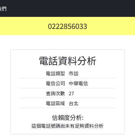
我們
0222856033
電話資料分析
電話類型
市話
電信公司
中華電信
查詢次數
27
電話區域
台北
信賴度分析:
這個電話號碼尚未有足夠資料分析