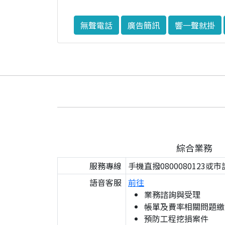
無聲電話
廣告簡訊
響一聲就掛
綜合業務
服務專線
手機直撥0800080123或市
語音客服
前往
業務諮詢與受理
帳單及費率相關問題繳
預防工程挖損案件