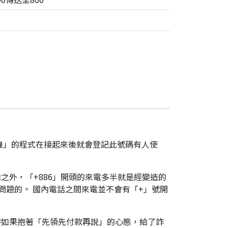
機」的程式在接起來後就會登記此號碼有人使
之外，「+886」開頭的來電多半就是經變造的
是有問題的。 國內電話之間來電並不會有「+」號開
時如果抱著「先領先付款再說」的心態，給了詐