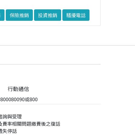
銷
保險推銷
投資推銷
騷擾電話
行動通信
00080090或800
諮詢與受理
及費率相關問題繳費後之復話
遺失停話