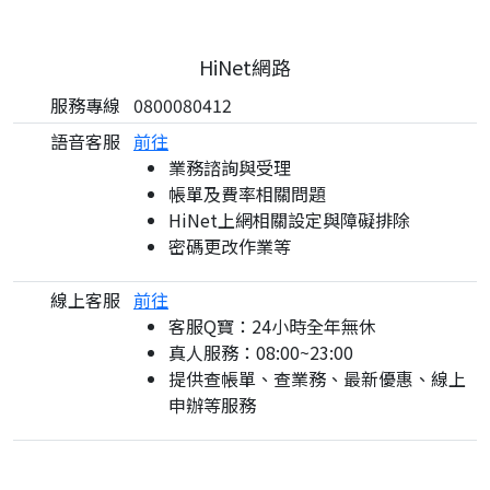
HiNet網路
服務專線
0800080412
語音客服
前往
業務諮詢與受理
帳單及費率相關問題
HiNet上網相關設定與障礙排除
密碼更改作業等
線上客服
前往
客服Q寶：24小時全年無休
真人服務：08:00~23:00
提供查帳單、查業務、最新優惠、線上
申辦等服務