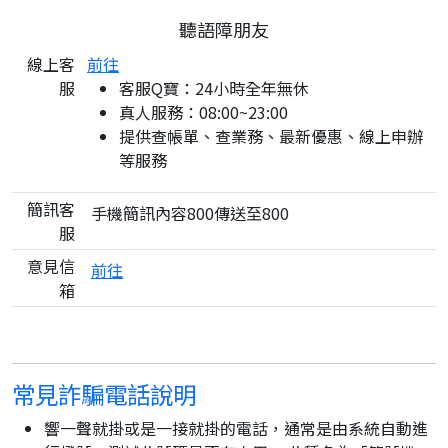
聽語障朋友
線上客
前往
服
客服Q寶：24小時全年無休
真人服務：08:00~23:00
提供查帳單、查業務、最新優惠、線上申辦
等服務
簡訊客
手機簡訊內容800傳送至800
服
意見信
前往
箱
常見詐騙電話說明
響一聲就掛或是一接就掛的電話，通常是由系統自動進