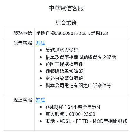
中華電信客服
綜合業務
服務專線
手機直撥0800080123或市話撥123
語音客服
前往
業務諮詢與受理
帳單及費率相關問題繳費後之復話
預防工程挖損案件
通報機線異常障礙
意外事故緊急通報
與本公司電信有關之申訴案件等
線上客服
前往
客服Q寶：24小時全年無休
真人服務：08:00~23:00
市話、ADSL、FTTB、MOD等相關服務