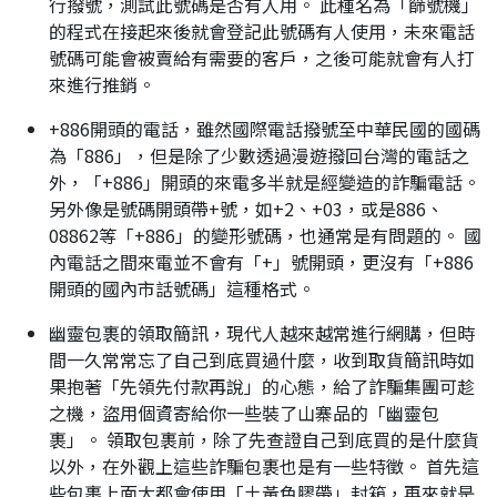
行撥號，測試此號碼是否有人用。 此種名為「篩號機」
的程式在接起來後就會登記此號碼有人使用，未來電話
號碼可能會被賣給有需要的客戶，之後可能就會有人打
來進行推銷。
+886開頭的電話，雖然國際電話撥號至中華民國的國碼
為「886」，但是除了少數透過漫遊撥回台灣的電話之
外，「+886」開頭的來電多半就是經變造的詐騙電話。
另外像是號碼開頭帶+號，如+2、+03，或是886、
08862等「+886」的變形號碼，也通常是有問題的。 國
內電話之間來電並不會有「+」號開頭，更沒有「+886
開頭的國內市話號碼」這種格式。
幽靈包裹的領取簡訊，現代人越來越常進行網購，但時
間一久常常忘了自己到底買過什麼，收到取貨簡訊時如
果抱著「先領先付款再說」的心態，給了詐騙集團可趁
之機，盜用個資寄給你一些裝了山寨品的「幽靈包
裹」。 領取包裹前，除了先查證自己到底買的是什麼貨
以外，在外觀上這些詐騙包裹也是有一些特徵。 首先這
些包裹上面大都會使用「土黃色膠帶」封箱，再來就是