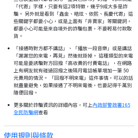
「代寄」字樣，只要有這2項特徵，幾乎9成大多是詐
騙。 另外就是看到「鑫金、皓炫、依熙、長慶代寄」這
些關鍵字都要小心，或是上面有「非賣家」等關鍵詞，
都要小心可能是來自境外的詐騙包裹，不要輕易付款取
貨。
「接通時對方都不講話」、「播放一段音樂」或是講話
「謝謝您的來電，再見」然後就掛掉。 這種類型的來電
可能是要誘騙對方回撥「高收費的付費電話」，在網路
上有網友就有碰過回撥之後隔月電話帳單增加一筆 50
元費用的情況。 「回撥不明來電」這件事情，可以的話
就盡量避免，如果接通了不明來電後，也要記得千萬別
隨便回撥。
更多關於詐騙資訊的詳細內容，可上
內政部警政署165
全民防騙網
查看
使用規則與條款