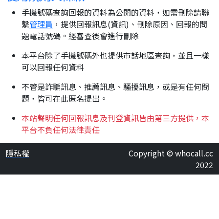
手機號碼查詢回報的資料為公開的資料，如需刪除請聯
繫
管理員
，提供回報訊息(資訊)、刪除原因、回報的問
題電話號碼。經審查後會進行刪除
本平台除了手機號碼外也提供市話地區查詢，並且一樣
可以回報任何資料
不管是詐騙訊息、推薦訊息、騷擾訊息，或是有任何問
題，皆可在此匿名提出。
本站聲明任何回報訊息及刊登資訊皆由第三方提供，本
平台不負任何法律責任
隱私權
Copyright © whocall.cc
2022