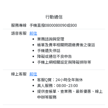
行動通信
服務專線
手機直撥0800080090或800
語音客服
前往
業務諮詢與受理
帳單及費率相關問題繳費後之復話
手機遺失停話
障礙或通信不良申告
手機上網相關設定與障礙排除等
線上客服
前往
客服Q寶：24小時全年無休
真人服務：08:00~23:00
提供查帳單、查業務、最新優惠、線上
申辦等服務