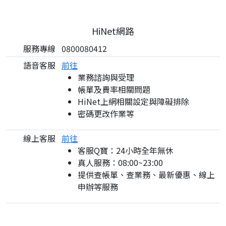
HiNet網路
服務專線
0800080412
語音客服
前往
業務諮詢與受理
帳單及費率相關問題
HiNet上網相關設定與障礙排除
密碼更改作業等
線上客服
前往
客服Q寶：24小時全年無休
真人服務：08:00~23:00
提供查帳單、查業務、最新優惠、線上
申辦等服務