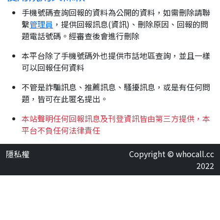
手機號碼查詢回報的資料為公開的資料，如需刪除請聯
繫
管理員
，提供回報訊息(資訊)、刪除原因、回報的問
題電話號碼。經審查後會進行刪除
本平台除了手機號碼外也提供市話地區查詢，並且一樣
可以回報任何資料
不管是詐騙訊息、推薦訊息、騷擾訊息，或是有任何問
題，皆可在此匿名提出。
本站聲明任何回報訊息及刊登資訊皆由第三方提供，本
平台不負任何法律責任
隱私權
Copyright © whocall.cc
2022