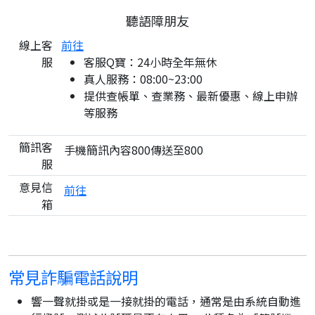
聽語障朋友
線上客
前往
服
客服Q寶：24小時全年無休
真人服務：08:00~23:00
提供查帳單、查業務、最新優惠、線上申辦
等服務
簡訊客
手機簡訊內容800傳送至800
服
意見信
前往
箱
常見詐騙電話說明
響一聲就掛或是一接就掛的電話，通常是由系統自動進