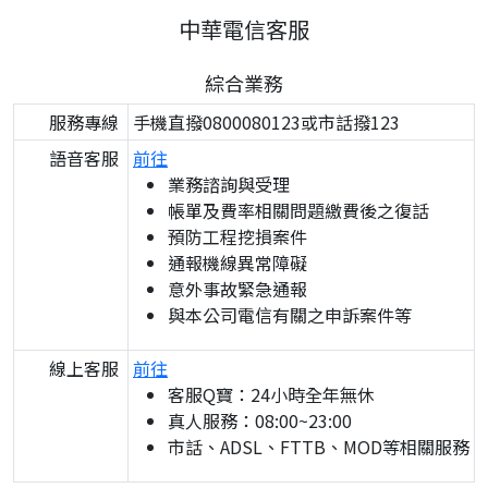
中華電信客服
綜合業務
服務專線
手機直撥0800080123或市話撥123
語音客服
前往
業務諮詢與受理
帳單及費率相關問題繳費後之復話
預防工程挖損案件
通報機線異常障礙
意外事故緊急通報
與本公司電信有關之申訴案件等
線上客服
前往
客服Q寶：24小時全年無休
真人服務：08:00~23:00
市話、ADSL、FTTB、MOD等相關服務