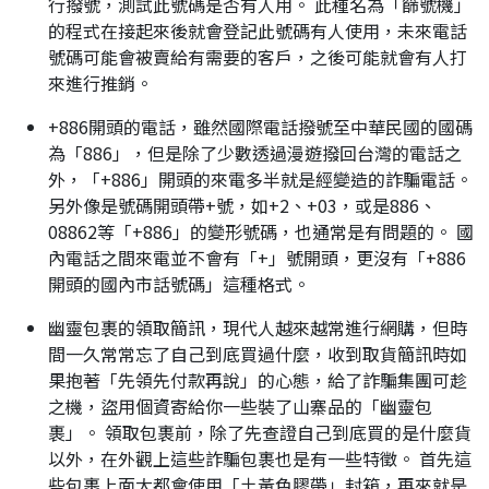
行撥號，測試此號碼是否有人用。 此種名為「篩號機」
的程式在接起來後就會登記此號碼有人使用，未來電話
號碼可能會被賣給有需要的客戶，之後可能就會有人打
來進行推銷。
+886開頭的電話，雖然國際電話撥號至中華民國的國碼
為「886」，但是除了少數透過漫遊撥回台灣的電話之
外，「+886」開頭的來電多半就是經變造的詐騙電話。
另外像是號碼開頭帶+號，如+2、+03，或是886、
08862等「+886」的變形號碼，也通常是有問題的。 國
內電話之間來電並不會有「+」號開頭，更沒有「+886
開頭的國內市話號碼」這種格式。
幽靈包裹的領取簡訊，現代人越來越常進行網購，但時
間一久常常忘了自己到底買過什麼，收到取貨簡訊時如
果抱著「先領先付款再說」的心態，給了詐騙集團可趁
之機，盜用個資寄給你一些裝了山寨品的「幽靈包
裹」。 領取包裹前，除了先查證自己到底買的是什麼貨
以外，在外觀上這些詐騙包裹也是有一些特徵。 首先這
些包裹上面大都會使用「土黃色膠帶」封箱，再來就是