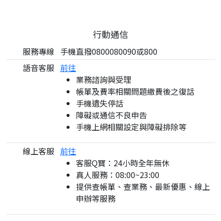
行動通信
服務專線
手機直撥0800080090或800
語音客服
前往
業務諮詢與受理
帳單及費率相關問題繳費後之復話
手機遺失停話
障礙或通信不良申告
手機上網相關設定與障礙排除等
線上客服
前往
客服Q寶：24小時全年無休
真人服務：08:00~23:00
提供查帳單、查業務、最新優惠、線上
申辦等服務