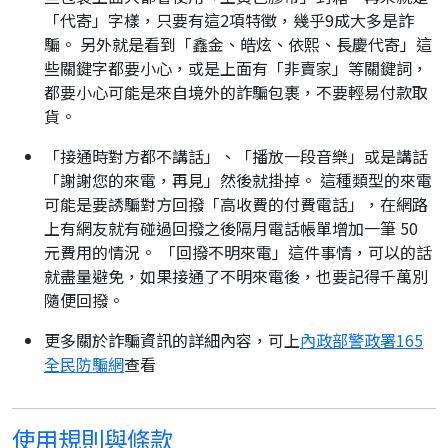
「代寄」字樣，只要有這2項特徵，幾乎9成大多是詐
騙。 另外就是看到「鑫金、皓炫、依熙、長慶代寄」這
些關鍵字都要小心，或是上面有「非賣家」等關鍵詞，
都要小心可能是來自境外的詐騙包裹，不要輕易付款取
貨。
「接通時對方都不講話」、「播放一段音樂」或是講話
「謝謝您的來電，再見」然後就掛掉。 這種類型的來電
可能是要誘騙對方回撥「高收費的付費電話」，在網路
上有網友就有碰過回撥之後隔月電話帳單增加一筆 50
元費用的情況。 「回撥不明來電」這件事情，可以的話
就盡量避免，如果接通了不明來電後，也要記得千萬別
隨便回撥。
更多關於詐騙資訊的詳細內容，可上
內政部警政署165
全民防騙網
查看
使用規則與條款