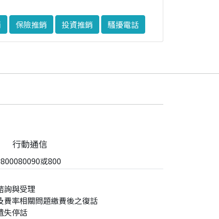
銷
保險推銷
投資推銷
騷擾電話
行動通信
00080090或800
諮詢與受理
及費率相關問題繳費後之復話
遺失停話