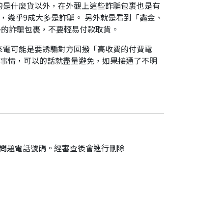
的是什麼貨以外，在外觀上這些詐騙包裹也是有
，幾乎9成大多是詐騙。 另外就是看到「鑫金、
外的詐騙包裹，不要輕易付款取貨。
來電可能是要誘騙對方回撥「高收費的付費電
件事情，可以的話就盡量避免，如果接通了不明
的問題電話號碼。經審查後會進行刪除