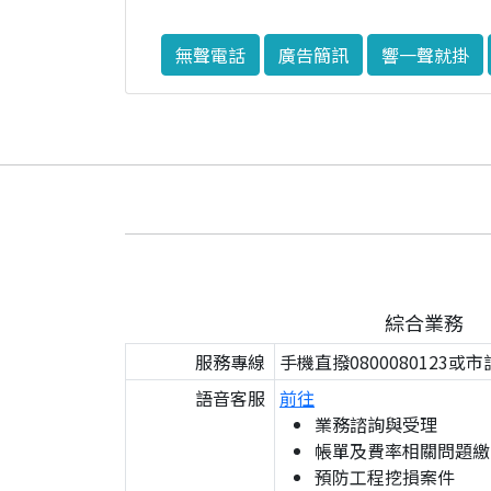
無聲電話
廣告簡訊
響一聲就掛
綜合業務
服務專線
手機直撥0800080123或市
語音客服
前往
業務諮詢與受理
帳單及費率相關問題繳
預防工程挖損案件