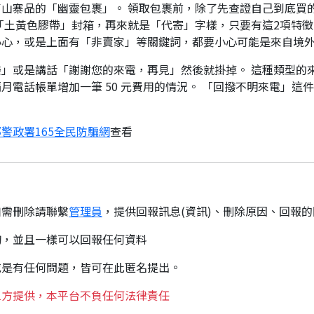
山寨品的「幽靈包裹」。 領取包裹前，除了先查證自己到底買
「土黃色膠帶」封箱，再來就是「代寄」字樣，只要有這2項特徵
小心，或是上面有「非賣家」等關鍵詞，都要小心可能是來自境
」或是講話「謝謝您的來電，再見」然後就掛掉。 這種類型的
月電話帳單增加一筆 50 元費用的情況。 「回撥不明來電」這
警政署165全民防騙網
查看
如需刪除請聯繫
管理員
，提供回報訊息(資訊)、刪除原因、回報
詢，並且一樣可以回報任何資料
或是有任何問題，皆可在此匿名提出。
三方提供，本平台不負任何法律責任