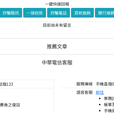
一鍵快速回報
詐騙簡訊
一接就掛
詐騙電話
貸款推銷
銀行推
目前尚未有留言
推薦文章
中華電信客服
服務專線
手機直撥08
話撥123
語音客服
前往
業務
帳單
費後之復話
手機