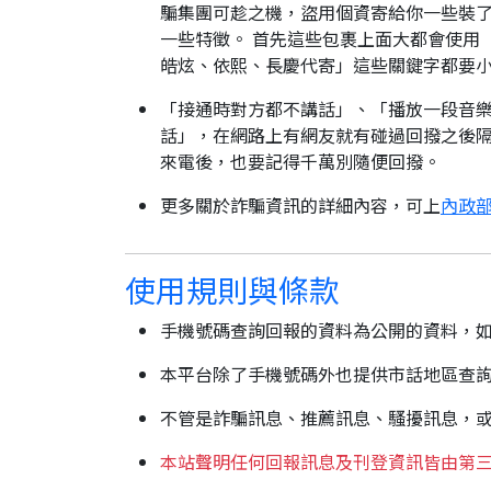
騙集團可趁之機，盜用個資寄給你一些裝了
一些特徵。 首先這些包裹上面大都會使用
皓炫、依熙、長慶代寄」這些關鍵字都要
「接通時對方都不講話」、「播放一段音樂
話」，在網路上有網友就有碰過回撥之後隔
來電後，也要記得千萬別隨便回撥。
更多關於詐騙資訊的詳細內容，可上
內政部
使用規則與條款
手機號碼查詢回報的資料為公開的資料，
本平台除了手機號碼外也提供市話地區查
不管是詐騙訊息、推薦訊息、騷擾訊息，
本站聲明任何回報訊息及刊登資訊皆由第