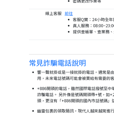
密碼更改作業等
線上客服
前往
客服Q寶：24小時全年
真人服務：08:00~23:0
提供查帳單、查業務、
常見詐騙電話說明
響一聲就掛或是一接就掛的電話，通常是由
用，未來電話號碼可能會被賣給有需要的
+886開頭的電話，雖然國際電話撥號至中
詐騙電話。 另外像是號碼開頭帶+號，如+2
頭，更沒有「+886開頭的國內市話號碼」
幽靈包裹的領取簡訊，現代人越來越常進