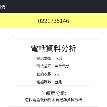
我們
0221735146
電話資料分析
電話類型
市話
電信公司
中華電信
查詢次數
26
電話區域
台北
信賴度分析:
這個電話號碼尚未有足夠資料分析