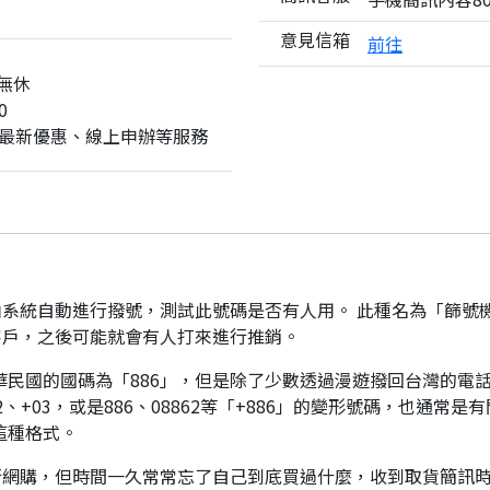
意見信箱
前往
無休
0
最新優惠、線上申辦等服務
系統自動進行撥號，測試此號碼是否有人用。 此種名為「篩號
客戶，之後可能就會有人打來進行推銷。
華民國的國碼為「886」，但是除了少數透過漫遊撥回台灣的電話
、+03，或是886、08862等「+886」的變形號碼，也通常
這種格式。
行網購，但時間一久常常忘了自己到底買過什麼，收到取貨簡訊