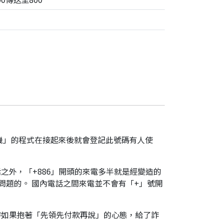
機」的程式在接起來後就會登記此號碼有人使
之外，「+886」開頭的來電多半就是經變造的
是有問題的。 國內電話之間來電並不會有「+」號開
時如果抱著「先領先付款再說」的心態，給了詐