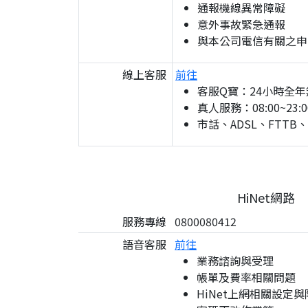
通報機線異常障礙
意外事故緊急通報
與本公司電信有關之申
線上客服
前往
客服Q寶：24小時全年
真人服務：08:00~23:0
市話、ADSL、FTTB
HiNet網路
服務專線
0800080412
語音客服
前往
業務諮詢與受理
帳單及費率相關問題
HiNet上網相關設定