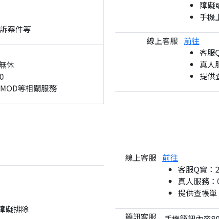
障礙
手機
訴案件等
線上客服
前往
客服
真人服
無休
提供
0
、MOD等相關服務
線上客服
前往
客服Q寶：
真人服務：08
提供查帳單
與障礙排除
簡訊客服
手機簡訊內容80